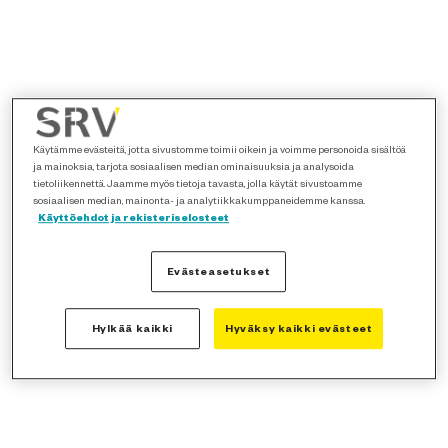
Käytämme evästeitä, jotta sivustomme toimii oikein ja voimme personoida sisältöä
ja mainoksia, tarjota sosiaalisen median ominaisuuksia ja analysoida
tietoliikennettä. Jaamme myös tietoja tavasta, jolla käytät sivustoamme
sosiaalisen median, mainonta- ja analytiikkakumppaneidemme kanssa.
Käyttöehdot ja rekisteriselosteet
Evästeasetukset
Hylkää kaikki
Hyväksy kaikki evästeet