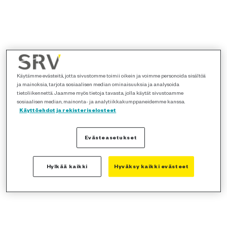
Käytämme evästeitä, jotta sivustomme toimii oikein ja voimme personoida sisältöä
ja mainoksia, tarjota sosiaalisen median ominaisuuksia ja analysoida
tietoliikennettä. Jaamme myös tietoja tavasta, jolla käytät sivustoamme
sosiaalisen median, mainonta- ja analytiikkakumppaneidemme kanssa.
Käyttöehdot ja rekisteriselosteet
Evästeasetukset
Hylkää kaikki
Hyväksy kaikki evästeet