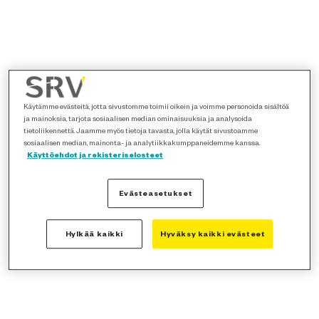
Käytämme evästeitä, jotta sivustomme toimii oikein ja voimme personoida sisältöä
ja mainoksia, tarjota sosiaalisen median ominaisuuksia ja analysoida
tietoliikennettä. Jaamme myös tietoja tavasta, jolla käytät sivustoamme
sosiaalisen median, mainonta- ja analytiikkakumppaneidemme kanssa.
Käyttöehdot ja rekisteriselosteet
Evästeasetukset
Hylkää kaikki
Hyväksy kaikki evästeet