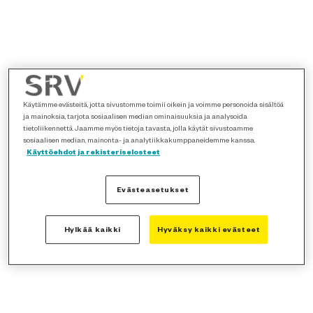
Käytämme evästeitä, jotta sivustomme toimii oikein ja voimme personoida sisältöä
ja mainoksia, tarjota sosiaalisen median ominaisuuksia ja analysoida
tietoliikennettä. Jaamme myös tietoja tavasta, jolla käytät sivustoamme
sosiaalisen median, mainonta- ja analytiikkakumppaneidemme kanssa.
Käyttöehdot ja rekisteriselosteet
Evästeasetukset
Hylkää kaikki
Hyväksy kaikki evästeet