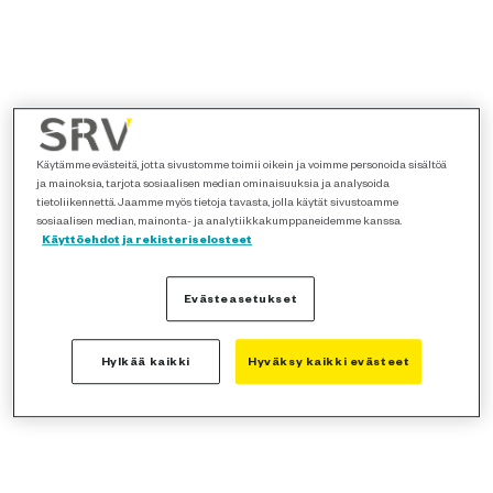
Käytämme evästeitä, jotta sivustomme toimii oikein ja voimme personoida sisältöä
ja mainoksia, tarjota sosiaalisen median ominaisuuksia ja analysoida
tietoliikennettä. Jaamme myös tietoja tavasta, jolla käytät sivustoamme
sosiaalisen median, mainonta- ja analytiikkakumppaneidemme kanssa.
Käyttöehdot ja rekisteriselosteet
Evästeasetukset
Hylkää kaikki
Hyväksy kaikki evästeet