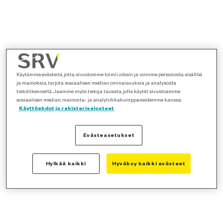
Käytämme evästeitä, jotta sivustomme toimii oikein ja voimme personoida sisältöä
ja mainoksia, tarjota sosiaalisen median ominaisuuksia ja analysoida
tietoliikennettä. Jaamme myös tietoja tavasta, jolla käytät sivustoamme
sosiaalisen median, mainonta- ja analytiikkakumppaneidemme kanssa.
Käyttöehdot ja rekisteriselosteet
Evästeasetukset
Hylkää kaikki
Hyväksy kaikki evästeet