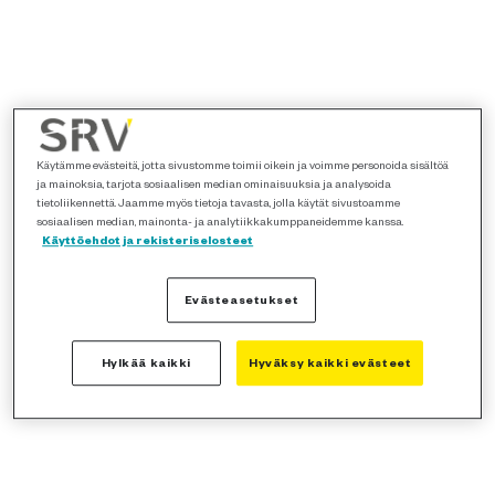
Käytämme evästeitä, jotta sivustomme toimii oikein ja voimme personoida sisältöä
ja mainoksia, tarjota sosiaalisen median ominaisuuksia ja analysoida
tietoliikennettä. Jaamme myös tietoja tavasta, jolla käytät sivustoamme
sosiaalisen median, mainonta- ja analytiikkakumppaneidemme kanssa.
Käyttöehdot ja rekisteriselosteet
Evästeasetukset
Hylkää kaikki
Hyväksy kaikki evästeet