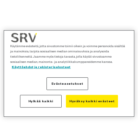
Käytämme evästeitä, jotta sivustomme toimii oikein ja voimme personoida sisältöä
ja mainoksia, tarjota sosiaalisen median ominaisuuksia ja analysoida
tietoliikennettä. Jaamme myös tietoja tavasta, jolla käytät sivustoamme
sosiaalisen median, mainonta- ja analytiikkakumppaneidemme kanssa.
Käyttöehdot ja rekisteriselosteet
Evästeasetukset
Hylkää kaikki
Hyväksy kaikki evästeet