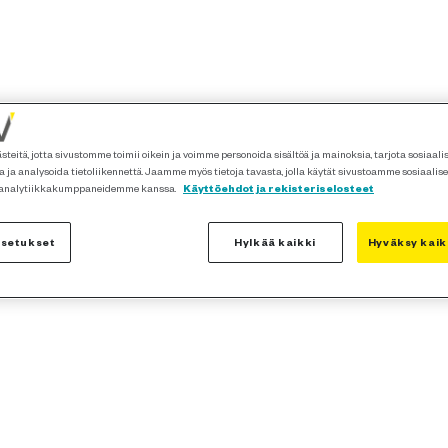
teitä, jotta sivustomme toimii oikein ja voimme personoida sisältöä ja mainoksia, tarjota sosiaal
 ja analysoida tietoliikennettä. Jaamme myös tietoja tavasta, jolla käytät sivustoamme sosiaalis
 analytiikkakumppaneidemme kanssa.
Käyttöehdot ja rekisteriselosteet
asetukset
Hylkää kaikki
Hyväksy kaik