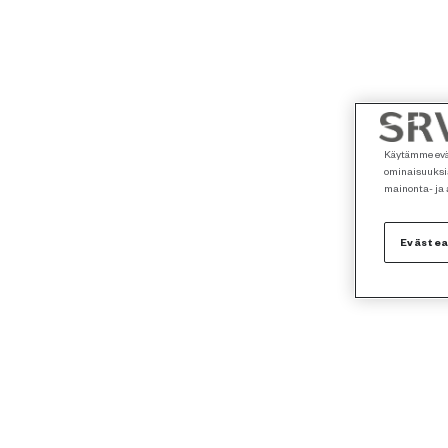
Käytämme eväs
ominaisuuksia
mainonta- ja
Eväste