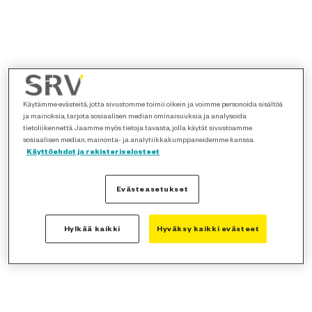
Käytämme evästeitä, jotta sivustomme toimii oikein ja voimme personoida sisältöä
ja mainoksia, tarjota sosiaalisen median ominaisuuksia ja analysoida
tietoliikennettä. Jaamme myös tietoja tavasta, jolla käytät sivustoamme
sosiaalisen median, mainonta- ja analytiikkakumppaneidemme kanssa.
Käyttöehdot ja rekisteriselosteet
Evästeasetukset
Hylkää kaikki
Hyväksy kaikki evästeet