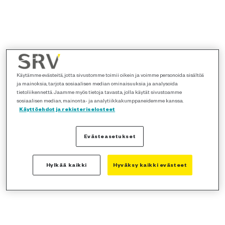
Käytämme evästeitä, jotta sivustomme toimii oikein ja voimme personoida sisältöä
ja mainoksia, tarjota sosiaalisen median ominaisuuksia ja analysoida
tietoliikennettä. Jaamme myös tietoja tavasta, jolla käytät sivustoamme
sosiaalisen median, mainonta- ja analytiikkakumppaneidemme kanssa.
Käyttöehdot ja rekisteriselosteet
Evästeasetukset
Hylkää kaikki
Hyväksy kaikki evästeet