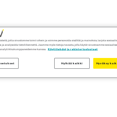
teitä, jotta sivustomme toimii oikein ja voimme personoida sisältöä ja mainoksia, tarjota sosiaal
 ja analysoida tietoliikennettä. Jaamme myös tietoja tavasta, jolla käytät sivustoamme sosiaalis
 analytiikkakumppaneidemme kanssa.
Käyttöehdot ja rekisteriselosteet
asetukset
Hylkää kaikki
Hyväksy kaik