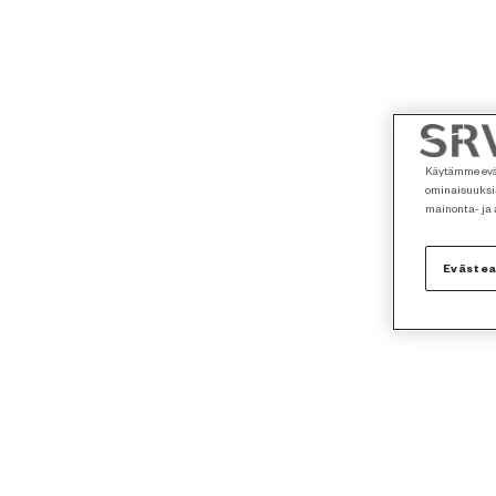
Käytämme eväs
ominaisuuksia
mainonta- ja
Eväste