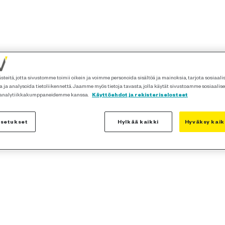
teitä, jotta sivustomme toimii oikein ja voimme personoida sisältöä ja mainoksia, tarjota sosiaal
 ja analysoida tietoliikennettä. Jaamme myös tietoja tavasta, jolla käytät sivustoamme sosiaalis
 analytiikkakumppaneidemme kanssa.
Käyttöehdot ja rekisteriselosteet
asetukset
Hylkää kaikki
Hyväksy kaik