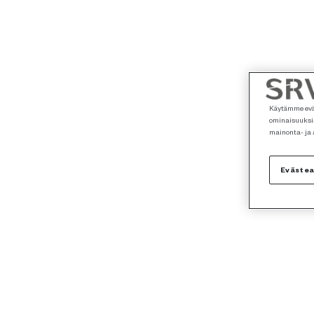
Käytämme eväs
ominaisuuksia
mainonta- ja
Eväste