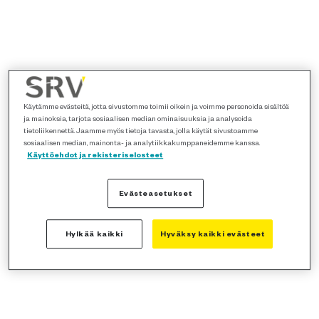
Käytämme evästeitä, jotta sivustomme toimii oikein ja voimme personoida sisältöä
ja mainoksia, tarjota sosiaalisen median ominaisuuksia ja analysoida
tietoliikennettä. Jaamme myös tietoja tavasta, jolla käytät sivustoamme
sosiaalisen median, mainonta- ja analytiikkakumppaneidemme kanssa.
Käyttöehdot ja rekisteriselosteet
Evästeasetukset
Hylkää kaikki
Hyväksy kaikki evästeet