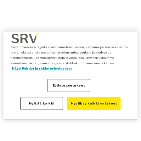
Käytämme evästeitä, jotta sivustomme toimii oikein ja voimme personoida sisältöä
ja mainoksia, tarjota sosiaalisen median ominaisuuksia ja analysoida
tietoliikennettä. Jaamme myös tietoja tavasta, jolla käytät sivustoamme
sosiaalisen median, mainonta- ja analytiikkakumppaneidemme kanssa.
Käyttöehdot ja rekisteriselosteet
Evästeasetukset
Hylkää kaikki
Hyväksy kaikki evästeet