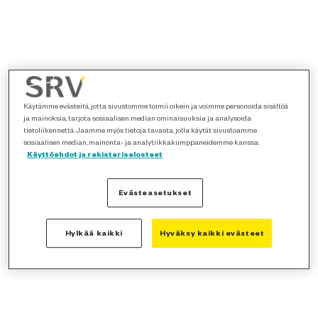
Käytämme evästeitä, jotta sivustomme toimii oikein ja voimme personoida sisältöä
ja mainoksia, tarjota sosiaalisen median ominaisuuksia ja analysoida
tietoliikennettä. Jaamme myös tietoja tavasta, jolla käytät sivustoamme
sosiaalisen median, mainonta- ja analytiikkakumppaneidemme kanssa.
Käyttöehdot ja rekisteriselosteet
Evästeasetukset
Hylkää kaikki
Hyväksy kaikki evästeet