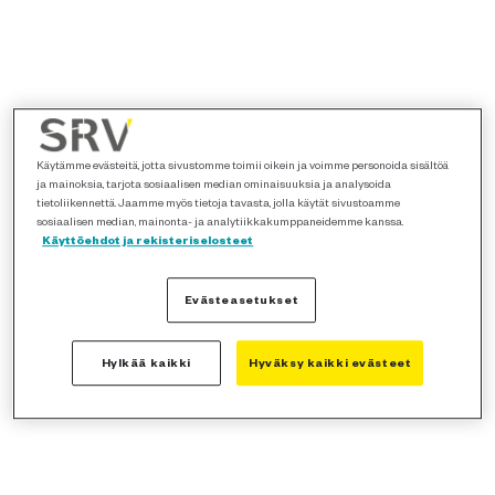
Käytämme evästeitä, jotta sivustomme toimii oikein ja voimme personoida sisältöä
ja mainoksia, tarjota sosiaalisen median ominaisuuksia ja analysoida
tietoliikennettä. Jaamme myös tietoja tavasta, jolla käytät sivustoamme
sosiaalisen median, mainonta- ja analytiikkakumppaneidemme kanssa.
Käyttöehdot ja rekisteriselosteet
Evästeasetukset
Hylkää kaikki
Hyväksy kaikki evästeet