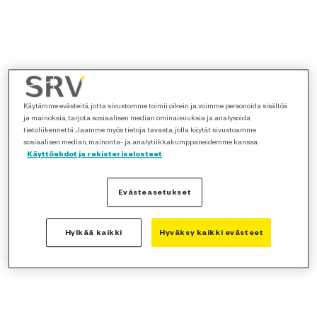
Käytämme evästeitä, jotta sivustomme toimii oikein ja voimme personoida sisältöä
ja mainoksia, tarjota sosiaalisen median ominaisuuksia ja analysoida
tietoliikennettä. Jaamme myös tietoja tavasta, jolla käytät sivustoamme
sosiaalisen median, mainonta- ja analytiikkakumppaneidemme kanssa.
Käyttöehdot ja rekisteriselosteet
Evästeasetukset
Hylkää kaikki
Hyväksy kaikki evästeet