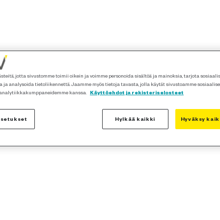
teitä, jotta sivustomme toimii oikein ja voimme personoida sisältöä ja mainoksia, tarjota sosiaal
 ja analysoida tietoliikennettä. Jaamme myös tietoja tavasta, jolla käytät sivustoamme sosiaalis
 analytiikkakumppaneidemme kanssa.
Käyttöehdot ja rekisteriselosteet
asetukset
Hylkää kaikki
Hyväksy kaik