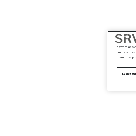
Käytämme eväs
ominaisuuksia
mainonta- ja
Eväste