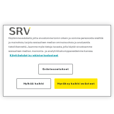
Käytämme evästeitä, jotta sivustomme toimii oikein ja voimme personoida sisältöä
ja mainoksia, tarjota sosiaalisen median ominaisuuksia ja analysoida
tietoliikennettä. Jaamme myös tietoja tavasta, jolla käytät sivustoamme
sosiaalisen median, mainonta- ja analytiikkakumppaneidemme kanssa.
Käyttöehdot ja rekisteriselosteet
Evästeasetukset
Hylkää kaikki
Hyväksy kaikki evästeet