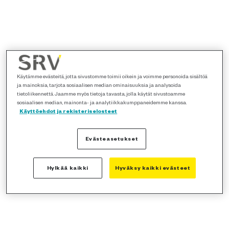
Käytämme evästeitä, jotta sivustomme toimii oikein ja voimme personoida sisältöä
ja mainoksia, tarjota sosiaalisen median ominaisuuksia ja analysoida
tietoliikennettä. Jaamme myös tietoja tavasta, jolla käytät sivustoamme
sosiaalisen median, mainonta- ja analytiikkakumppaneidemme kanssa.
Käyttöehdot ja rekisteriselosteet
Evästeasetukset
Hylkää kaikki
Hyväksy kaikki evästeet