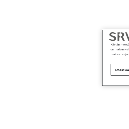
Käytämme eväs
ominaisuuksia
mainonta- ja
Eväste