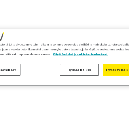
teitä, jotta sivustomme toimii oikein ja voimme personoida sisältöä ja mainoksia, tarjota sosiaal
 ja analysoida tietoliikennettä. Jaamme myös tietoja tavasta, jolla käytät sivustoamme sosiaalis
 analytiikkakumppaneidemme kanssa.
Käyttöehdot ja rekisteriselosteet
asetukset
Hylkää kaikki
Hyväksy kaik