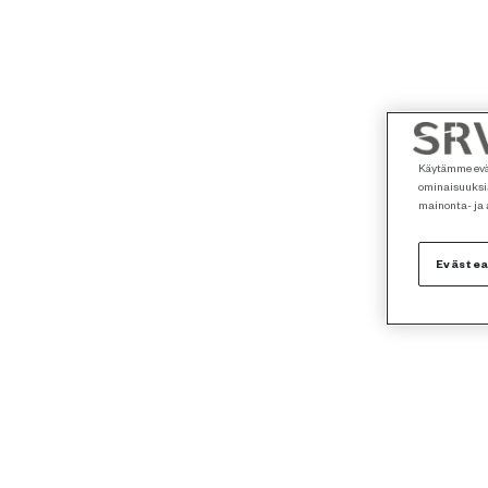
Käytämme eväs
ominaisuuksia
mainonta- ja
Eväste