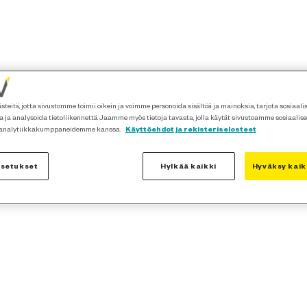
teitä, jotta sivustomme toimii oikein ja voimme personoida sisältöä ja mainoksia, tarjota sosiaal
 ja analysoida tietoliikennettä. Jaamme myös tietoja tavasta, jolla käytät sivustoamme sosiaalis
 analytiikkakumppaneidemme kanssa.
Käyttöehdot ja rekisteriselosteet
asetukset
Hylkää kaikki
Hyväksy kaik