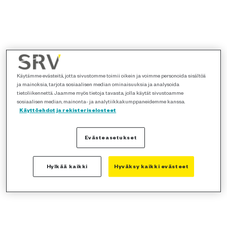
Käytämme evästeitä, jotta sivustomme toimii oikein ja voimme personoida sisältöä
ja mainoksia, tarjota sosiaalisen median ominaisuuksia ja analysoida
tietoliikennettä. Jaamme myös tietoja tavasta, jolla käytät sivustoamme
sosiaalisen median, mainonta- ja analytiikkakumppaneidemme kanssa.
Käyttöehdot ja rekisteriselosteet
Evästeasetukset
Hylkää kaikki
Hyväksy kaikki evästeet