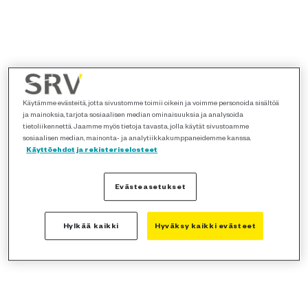
Käytämme evästeitä, jotta sivustomme toimii oikein ja voimme personoida sisältöä
ja mainoksia, tarjota sosiaalisen median ominaisuuksia ja analysoida
tietoliikennettä. Jaamme myös tietoja tavasta, jolla käytät sivustoamme
sosiaalisen median, mainonta- ja analytiikkakumppaneidemme kanssa.
Käyttöehdot ja rekisteriselosteet
Evästeasetukset
Hylkää kaikki
Hyväksy kaikki evästeet