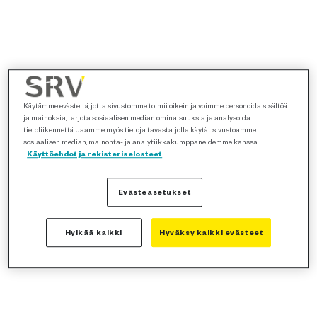
Käytämme evästeitä, jotta sivustomme toimii oikein ja voimme personoida sisältöä
ja mainoksia, tarjota sosiaalisen median ominaisuuksia ja analysoida
tietoliikennettä. Jaamme myös tietoja tavasta, jolla käytät sivustoamme
sosiaalisen median, mainonta- ja analytiikkakumppaneidemme kanssa.
Käyttöehdot ja rekisteriselosteet
Evästeasetukset
Hylkää kaikki
Hyväksy kaikki evästeet