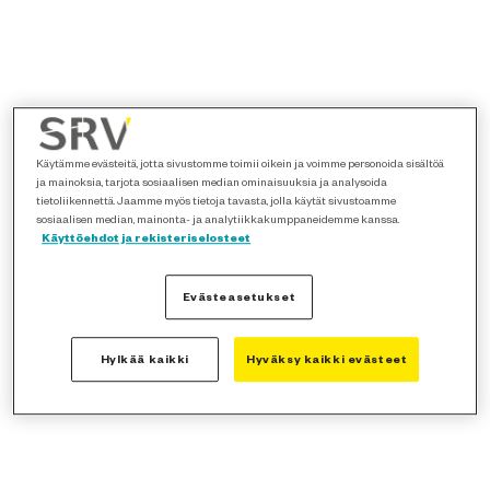
Käytämme evästeitä, jotta sivustomme toimii oikein ja voimme personoida sisältöä
ja mainoksia, tarjota sosiaalisen median ominaisuuksia ja analysoida
tietoliikennettä. Jaamme myös tietoja tavasta, jolla käytät sivustoamme
sosiaalisen median, mainonta- ja analytiikkakumppaneidemme kanssa.
Käyttöehdot ja rekisteriselosteet
Evästeasetukset
Hylkää kaikki
Hyväksy kaikki evästeet