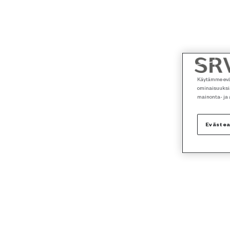
Käytämme eväs
ominaisuuksia
mainonta- ja
Eväste