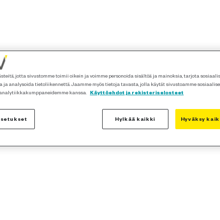
teitä, jotta sivustomme toimii oikein ja voimme personoida sisältöä ja mainoksia, tarjota sosiaal
 ja analysoida tietoliikennettä. Jaamme myös tietoja tavasta, jolla käytät sivustoamme sosiaalis
 analytiikkakumppaneidemme kanssa.
Käyttöehdot ja rekisteriselosteet
asetukset
Hylkää kaikki
Hyväksy kaik