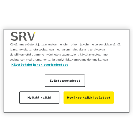
Käytämme evästeitä, jotta sivustomme toimii oikein ja voimme personoida sisältöä
ja mainoksia, tarjota sosiaalisen median ominaisuuksia ja analysoida
tietoliikennettä. Jaamme myös tietoja tavasta, jolla käytät sivustoamme
sosiaalisen median, mainonta- ja analytiikkakumppaneidemme kanssa.
Käyttöehdot ja rekisteriselosteet
Evästeasetukset
Hylkää kaikki
Hyväksy kaikki evästeet