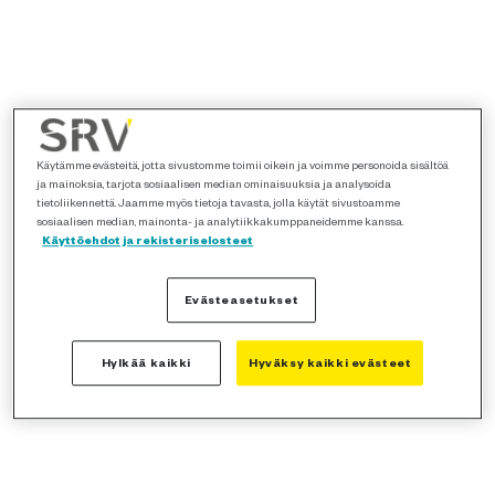
Käytämme evästeitä, jotta sivustomme toimii oikein ja voimme personoida sisältöä
ja mainoksia, tarjota sosiaalisen median ominaisuuksia ja analysoida
tietoliikennettä. Jaamme myös tietoja tavasta, jolla käytät sivustoamme
sosiaalisen median, mainonta- ja analytiikkakumppaneidemme kanssa.
Käyttöehdot ja rekisteriselosteet
Evästeasetukset
Hylkää kaikki
Hyväksy kaikki evästeet