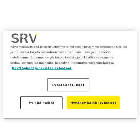
Käytämme evästeitä, jotta sivustomme toimii oikein ja voimme personoida sisältöä
ja mainoksia, tarjota sosiaalisen median ominaisuuksia ja analysoida
tietoliikennettä. Jaamme myös tietoja tavasta, jolla käytät sivustoamme
sosiaalisen median, mainonta- ja analytiikkakumppaneidemme kanssa.
Käyttöehdot ja rekisteriselosteet
Evästeasetukset
Hylkää kaikki
Hyväksy kaikki evästeet