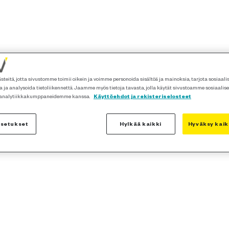
teitä, jotta sivustomme toimii oikein ja voimme personoida sisältöä ja mainoksia, tarjota sosiaal
 ja analysoida tietoliikennettä. Jaamme myös tietoja tavasta, jolla käytät sivustoamme sosiaalis
 analytiikkakumppaneidemme kanssa.
Käyttöehdot ja rekisteriselosteet
asetukset
Hylkää kaikki
Hyväksy kaik