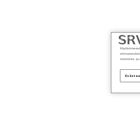
Käytämme eväs
ominaisuuksia
mainonta- ja
Eväste