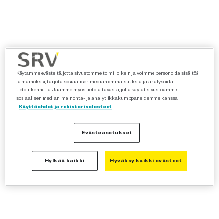
Käytämme evästeitä, jotta sivustomme toimii oikein ja voimme personoida sisältöä
ja mainoksia, tarjota sosiaalisen median ominaisuuksia ja analysoida
tietoliikennettä. Jaamme myös tietoja tavasta, jolla käytät sivustoamme
sosiaalisen median, mainonta- ja analytiikkakumppaneidemme kanssa.
Käyttöehdot ja rekisteriselosteet
Evästeasetukset
Hylkää kaikki
Hyväksy kaikki evästeet