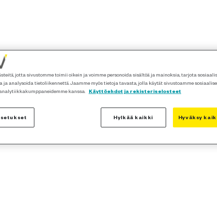
teitä, jotta sivustomme toimii oikein ja voimme personoida sisältöä ja mainoksia, tarjota sosiaal
 ja analysoida tietoliikennettä. Jaamme myös tietoja tavasta, jolla käytät sivustoamme sosiaalis
 analytiikkakumppaneidemme kanssa.
Käyttöehdot ja rekisteriselosteet
asetukset
Hylkää kaikki
Hyväksy kaik