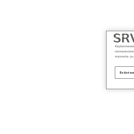
Käytämme eväs
ominaisuuksia
mainonta- ja
Eväste