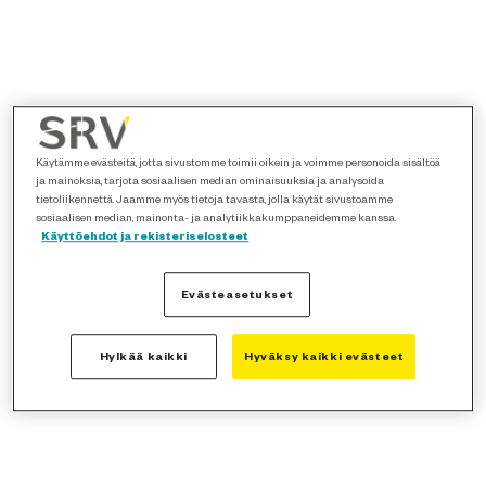
Käytämme evästeitä, jotta sivustomme toimii oikein ja voimme personoida sisältöä
ja mainoksia, tarjota sosiaalisen median ominaisuuksia ja analysoida
tietoliikennettä. Jaamme myös tietoja tavasta, jolla käytät sivustoamme
sosiaalisen median, mainonta- ja analytiikkakumppaneidemme kanssa.
Käyttöehdot ja rekisteriselosteet
Evästeasetukset
Hylkää kaikki
Hyväksy kaikki evästeet