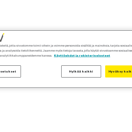
teitä, jotta sivustomme toimii oikein ja voimme personoida sisältöä ja mainoksia, tarjota sosiaal
 ja analysoida tietoliikennettä. Jaamme myös tietoja tavasta, jolla käytät sivustoamme sosiaalis
 analytiikkakumppaneidemme kanssa.
Käyttöehdot ja rekisteriselosteet
asetukset
Hylkää kaikki
Hyväksy kaik