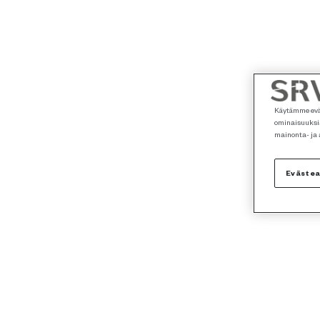
Käytämme eväs
ominaisuuksia
mainonta- ja
Eväste