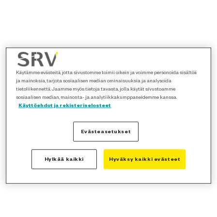
Käytämme evästeitä, jotta sivustomme toimii oikein ja voimme personoida sisältöä
ja mainoksia, tarjota sosiaalisen median ominaisuuksia ja analysoida
tietoliikennettä. Jaamme myös tietoja tavasta, jolla käytät sivustoamme
sosiaalisen median, mainonta- ja analytiikkakumppaneidemme kanssa.
Käyttöehdot ja rekisteriselosteet
Evästeasetukset
Hylkää kaikki
Hyväksy kaikki evästeet