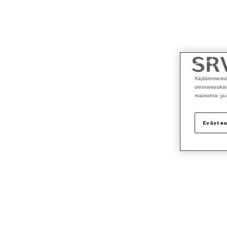
Käytämme eväs
ominaisuuksia
mainonta- ja
Eväste