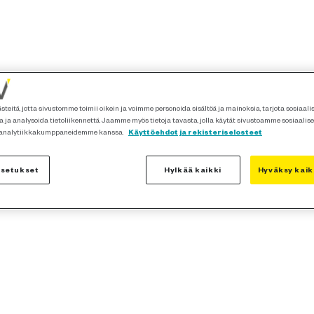
teitä, jotta sivustomme toimii oikein ja voimme personoida sisältöä ja mainoksia, tarjota sosiaal
 ja analysoida tietoliikennettä. Jaamme myös tietoja tavasta, jolla käytät sivustoamme sosiaalis
 analytiikkakumppaneidemme kanssa.
Käyttöehdot ja rekisteriselosteet
asetukset
Hylkää kaikki
Hyväksy kaik