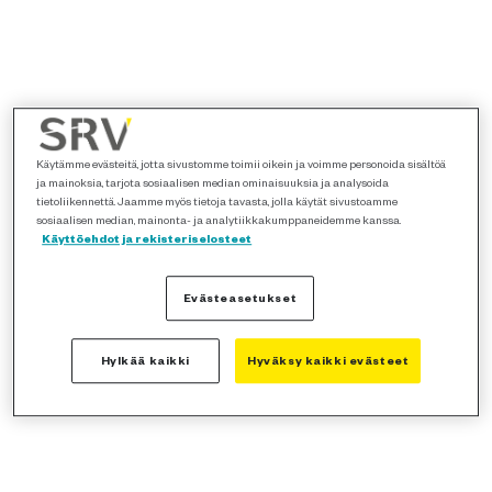
Käytämme evästeitä, jotta sivustomme toimii oikein ja voimme personoida sisältöä
ja mainoksia, tarjota sosiaalisen median ominaisuuksia ja analysoida
tietoliikennettä. Jaamme myös tietoja tavasta, jolla käytät sivustoamme
sosiaalisen median, mainonta- ja analytiikkakumppaneidemme kanssa.
Käyttöehdot ja rekisteriselosteet
Evästeasetukset
Hylkää kaikki
Hyväksy kaikki evästeet