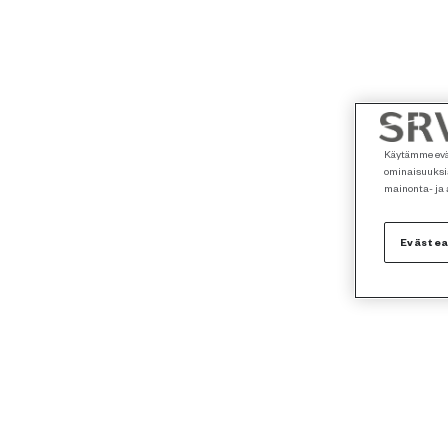
Käytämme eväs
ominaisuuksia
mainonta- ja
Eväste