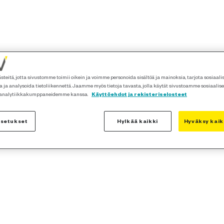
teitä, jotta sivustomme toimii oikein ja voimme personoida sisältöä ja mainoksia, tarjota sosiaal
 ja analysoida tietoliikennettä. Jaamme myös tietoja tavasta, jolla käytät sivustoamme sosiaalis
 analytiikkakumppaneidemme kanssa.
Käyttöehdot ja rekisteriselosteet
asetukset
Hylkää kaikki
Hyväksy kaik