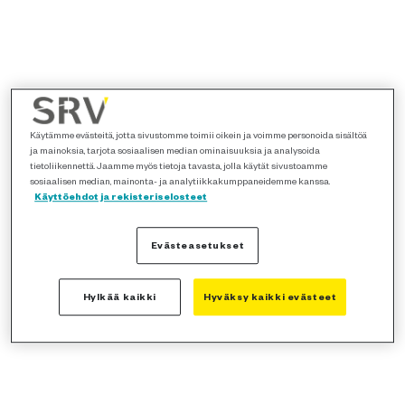
Käytämme evästeitä, jotta sivustomme toimii oikein ja voimme personoida sisältöä
ja mainoksia, tarjota sosiaalisen median ominaisuuksia ja analysoida
tietoliikennettä. Jaamme myös tietoja tavasta, jolla käytät sivustoamme
sosiaalisen median, mainonta- ja analytiikkakumppaneidemme kanssa.
Käyttöehdot ja rekisteriselosteet
Evästeasetukset
Hylkää kaikki
Hyväksy kaikki evästeet