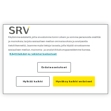
Käytämme evästeitä, jotta sivustomme toimii oikein ja voimme personoida sisältöä
ja mainoksia, tarjota sosiaalisen median ominaisuuksia ja analysoida
tietoliikennettä. Jaamme myös tietoja tavasta, jolla käytät sivustoamme
sosiaalisen median, mainonta- ja analytiikkakumppaneidemme kanssa.
Käyttöehdot ja rekisteriselosteet
Evästeasetukset
Hylkää kaikki
Hyväksy kaikki evästeet