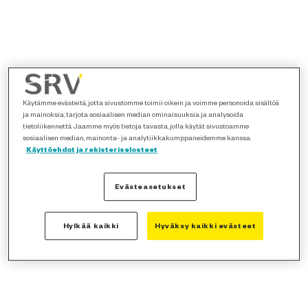
Käytämme evästeitä, jotta sivustomme toimii oikein ja voimme personoida sisältöä
ja mainoksia, tarjota sosiaalisen median ominaisuuksia ja analysoida
tietoliikennettä. Jaamme myös tietoja tavasta, jolla käytät sivustoamme
sosiaalisen median, mainonta- ja analytiikkakumppaneidemme kanssa.
Käyttöehdot ja rekisteriselosteet
Evästeasetukset
Hylkää kaikki
Hyväksy kaikki evästeet