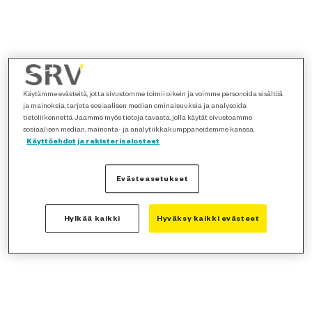
Käytämme evästeitä, jotta sivustomme toimii oikein ja voimme personoida sisältöä
ja mainoksia, tarjota sosiaalisen median ominaisuuksia ja analysoida
tietoliikennettä. Jaamme myös tietoja tavasta, jolla käytät sivustoamme
sosiaalisen median, mainonta- ja analytiikkakumppaneidemme kanssa.
Käyttöehdot ja rekisteriselosteet
Evästeasetukset
Hylkää kaikki
Hyväksy kaikki evästeet