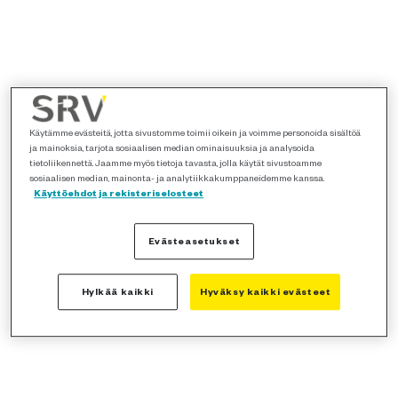
Käytämme evästeitä, jotta sivustomme toimii oikein ja voimme personoida sisältöä
ja mainoksia, tarjota sosiaalisen median ominaisuuksia ja analysoida
tietoliikennettä. Jaamme myös tietoja tavasta, jolla käytät sivustoamme
sosiaalisen median, mainonta- ja analytiikkakumppaneidemme kanssa.
Käyttöehdot ja rekisteriselosteet
Evästeasetukset
Hylkää kaikki
Hyväksy kaikki evästeet