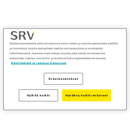
Käytämme evästeitä, jotta sivustomme toimii oikein ja voimme personoida sisältöä
ja mainoksia, tarjota sosiaalisen median ominaisuuksia ja analysoida
tietoliikennettä. Jaamme myös tietoja tavasta, jolla käytät sivustoamme
sosiaalisen median, mainonta- ja analytiikkakumppaneidemme kanssa.
Käyttöehdot ja rekisteriselosteet
Evästeasetukset
Hylkää kaikki
Hyväksy kaikki evästeet