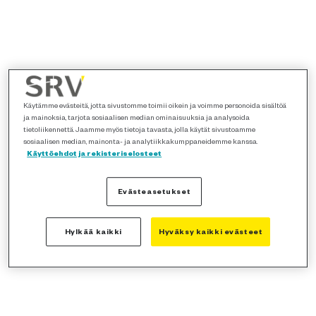
Käytämme evästeitä, jotta sivustomme toimii oikein ja voimme personoida sisältöä
ja mainoksia, tarjota sosiaalisen median ominaisuuksia ja analysoida
tietoliikennettä. Jaamme myös tietoja tavasta, jolla käytät sivustoamme
sosiaalisen median, mainonta- ja analytiikkakumppaneidemme kanssa.
Käyttöehdot ja rekisteriselosteet
Evästeasetukset
Hylkää kaikki
Hyväksy kaikki evästeet