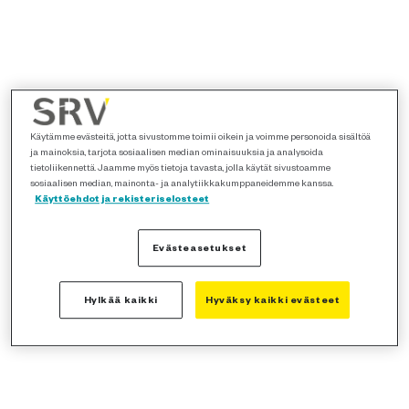
Käytämme evästeitä, jotta sivustomme toimii oikein ja voimme personoida sisältöä
ja mainoksia, tarjota sosiaalisen median ominaisuuksia ja analysoida
tietoliikennettä. Jaamme myös tietoja tavasta, jolla käytät sivustoamme
sosiaalisen median, mainonta- ja analytiikkakumppaneidemme kanssa.
Käyttöehdot ja rekisteriselosteet
Evästeasetukset
Hylkää kaikki
Hyväksy kaikki evästeet