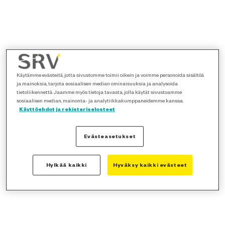
Käytämme evästeitä, jotta sivustomme toimii oikein ja voimme personoida sisältöä
ja mainoksia, tarjota sosiaalisen median ominaisuuksia ja analysoida
tietoliikennettä. Jaamme myös tietoja tavasta, jolla käytät sivustoamme
sosiaalisen median, mainonta- ja analytiikkakumppaneidemme kanssa.
Käyttöehdot ja rekisteriselosteet
Evästeasetukset
Hylkää kaikki
Hyväksy kaikki evästeet