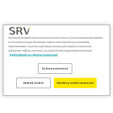
Käytämme evästeitä, jotta sivustomme toimii oikein ja voimme personoida sisältöä
ja mainoksia, tarjota sosiaalisen median ominaisuuksia ja analysoida
tietoliikennettä. Jaamme myös tietoja tavasta, jolla käytät sivustoamme
sosiaalisen median, mainonta- ja analytiikkakumppaneidemme kanssa.
Käyttöehdot ja rekisteriselosteet
Evästeasetukset
Hylkää kaikki
Hyväksy kaikki evästeet